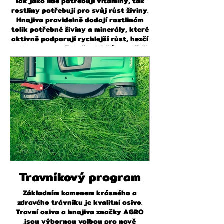
Tak jako lidé potřebují vitamíny, tak
rostliny potřebují pro svůj růst živiny.
Hnojiva pravidelně dodají rostlinám
tolik potřebné živiny a minerály, které
aktivně podporují rychlejší růst, hezčí
vzhled a samozřejmě také šťavnatější
plody.
Travníkový program
Základním kamenem krásného a
zdravého trávníku je kvalitní osivo.
Travní osiva a hnojiva značky AGRO
jsou výbornou volbou pro nově