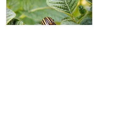
srdci.
Ochrana rostlin
Zdravá a silná rostlina plná vitality je
cílem a chloubou každého pěstitele.
Prostředky na ochranu rostlin značky
AGRO Vám spolehlivě pomohou v boji
proti škůdcům, plísním či plevelům.