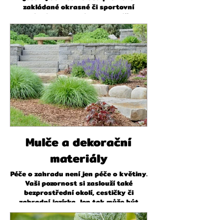
zakládané okrasné či sportovní
trávníky, tak i následnou péči.
Mulče a dekorační
materiály
Péče o zahradu není jen péče o květiny.
Vaši pozornost si zaslouží také
bezprostřední okolí, cestičky či
zahradní jezírka. Jen tak může být
zahrada pomyslným balzámem na