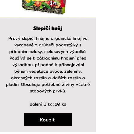
Slepičí hnůj
Pravý slepičí hnůj je organické hnojivo
vyrobené z drůbeží podestýlky s
přidáním melasy, melasových výpalků.
Používá se k základnímu hnojení před
výsadbou, případně k přihnojování
během vegetace ovoce, zeleniny,
okrasných rostlin a dalších rostlin a
plodin. Obsahuje potřebné živiny včetně
stopových prvků.
Balení: 3 kg; 10 kg
Koupit