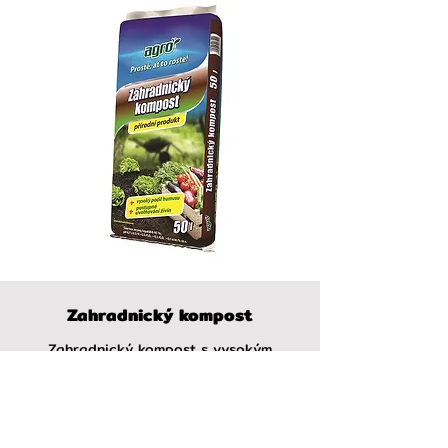
Zahradnický kompost
Zahradnický kompost s vysokým
obsahem humusu je 100% přírodní
materiál sloužící k základnímu hnojení
venkovních záhonů, do skleníků a při
výsadbě okrasných ovocných stromů.