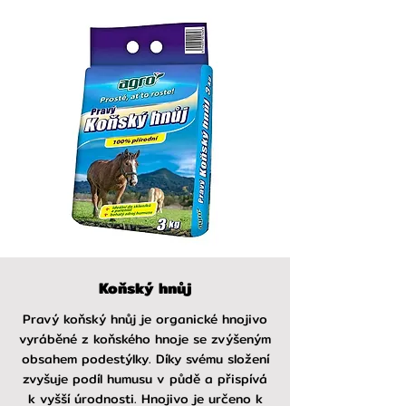
Koňský hnůj
Pravý koňský hnůj je organické hnojivo
vyráběné z koňského hnoje se zvýšeným
obsahem podestýlky. Díky svému složení
zvyšuje podíl humusu v půdě a přispívá
k vyšší úrodnosti. Hnojivo je určeno k