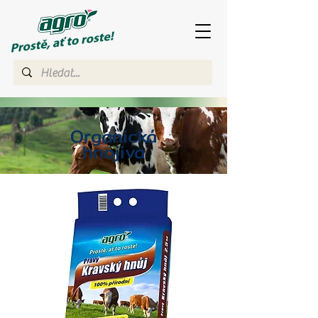
Organická
hnojiva