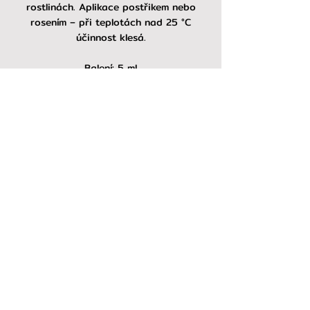
rostlinách. Aplikace postřikem nebo
rosením – při teplotách nad 25 °C
účinnost klesá.
Balení: 5 ml
Koupit