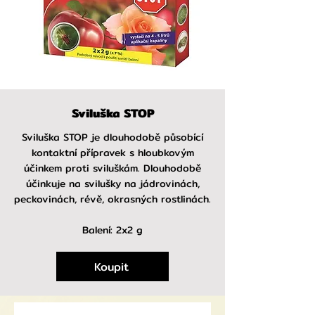
Sviluška STOP
Sviluška STOP je dlouhodobě působící
kontaktní přípravek s hloubkovým
účinkem proti sviluškám. Dlouhodobě
účinkuje na svilušky na jádrovinách,
peckovinách, révě, okrasných rostlinách.
Balení: 2x2 g
Koupit