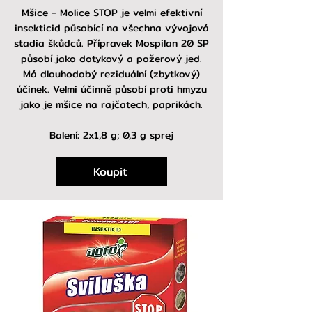
Mšice - Molice STOP je velmi efektivní
insekticid působící na všechna vývojová
stadia škůdců. Přípravek Mospilan 20 SP
působí jako dotykový a požerový jed.
Má dlouhodobý reziduální (zbytkový)
účinek. Velmi účinně působí proti hmyzu
jako je mšice na rajčatech, paprikách.
Balení: 2x1,8 g; 0,3 g sprej
Koupit