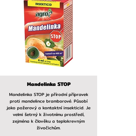
Mandelinka STOP
Mandelinka STOP je přírodní přípravek
proti mandelince bramborové. Působí
jako požerový a kontaktní insekticid. Je
velmi šetrný k životnímu prostředí,
zejména k člověku a teplokrevným
živočichům.