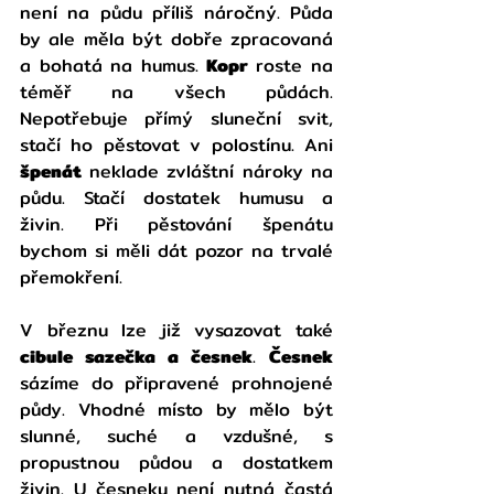
není na půdu příliš náročný. Půda 
by ale měla být dobře zpracovaná 
a bohatá na humus.
 Kopr
 roste na 
téměř na všech půdách. 
Nepotřebuje přímý sluneční svit, 
stačí ho pěstovat v polostínu. Ani 
špenát 
neklade zvláštní nároky na 
půdu. Stačí dostatek humusu a 
živin. Při pěstování špenátu 
bychom si měli dát pozor na trvalé 
přemokření.
V březnu lze již vysazovat také 
cibule sazečka a česnek
. 
Česnek 
sázíme do připravené prohnojené 
půdy. Vhodné místo by mělo být 
slunné, suché a vzdušné, s 
propustnou půdou a dostatkem 
živin. U česneku není nutná častá 