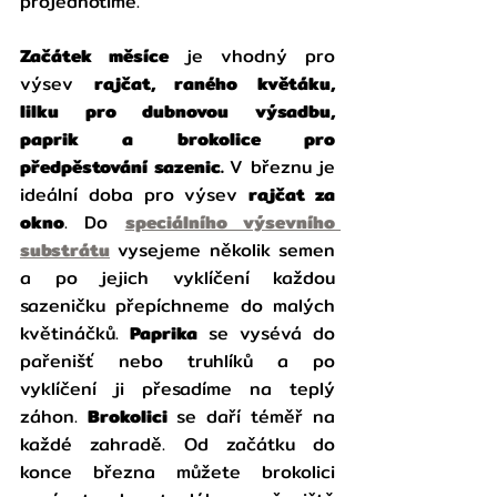
projednotíme.
Začátek měsíce
 je vhodný pro 
výsev 
rajčat, raného květáku, 
lilku pro dubnovou výsadbu, 
paprik a brokolice pro 
předpěstování sazenic. 
V březnu je 
ideální doba pro výsev 
rajčat za 
okno
. Do 
speciálního výsevního 
substrátu
 vysejeme několik semen 
a po jejich vyklíčení každou 
sazeničku přepíchneme do malých 
květináčků. 
Paprika 
se vysévá do 
pařenišť nebo truhlíků a po 
vyklíčení ji přesadíme na teplý 
záhon. 
Brokolici 
se daří téměř na 
každé zahradě. Od začátku do 
konce března můžete brokolici 