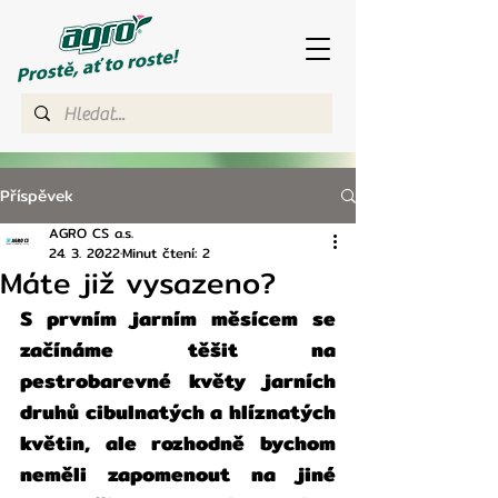
Příspěvek
AGRO CS a.s.
24. 3. 2022
Minut čtení: 2
Máte již vysazeno?
S prvním jarním měsícem se 
začínáme těšit na 
pestrobarevné květy jarních 
druhů cibulnatých a hlíznatých 
květin, ale rozhodně bychom 
neměli zapomenout na jiné 