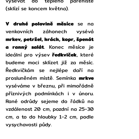
vysévat do teplého pařeniš­tě 
(sklízí se koncem května).
V druhé polovině měsíce
 se na 
venkovních záhonech vysévá 
mrkev, petržel, hrách, kopr, špenát 
a ranný salát
. Konec měsíce je 
ideální pro výsev 
ředkviček
, které 
budeme moci sklízet již za měsíc. 
Ředkvičkám se nejlépe daří na 
prosluněném místě. Semínka 
mrkve 
vyséváme v březnu, při mimořádně 
příznivých podmínkách i v únoru. 
Rané odrůdy sejeme do řádků na 
vzdálenost 20 cm, pozdní na 25-30 
cm, a to do hloubky 1-2 cm, podle 
vysychavosti půdy. 